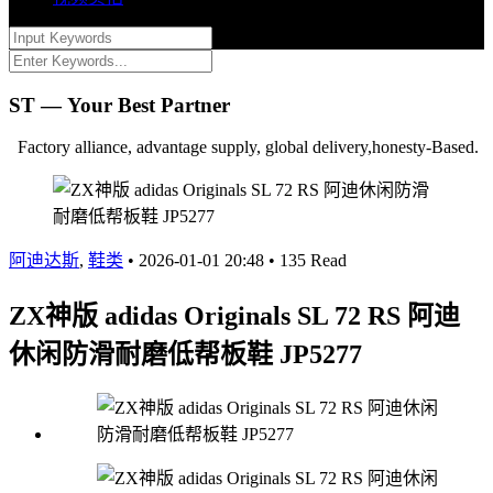
ST — Your Best Partner
Factory alliance, advantage supply, global delivery,honesty-Based.
阿迪达斯
,
鞋类
•
2026-01-01 20:48
•
135 Read
ZX神版 adidas Originals SL 72 RS 阿迪
休闲防滑耐磨低帮板鞋 JP5277