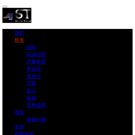
首页
鞋类
耐克
阿迪达斯
巴黎世家
新百伦
亚瑟士
万斯
彪马
匡威
其他品牌
服装
高端大牌
皮带
视频实拍