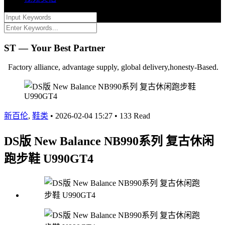
ST — Your Best Partner
Factory alliance, advantage supply, global delivery,honesty-Based.
新百伦
,
鞋类
•
2026-02-04 15:27
•
133 Read
DS版 New Balance NB990系列 复古休闲
跑步鞋 U990GT4