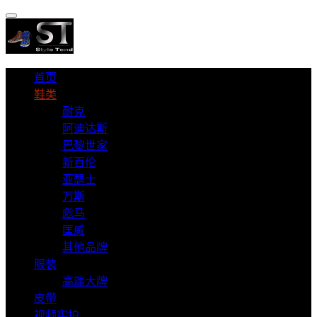
首页
鞋类
耐克
阿迪达斯
巴黎世家
新百伦
亚瑟士
万斯
彪马
匡威
其他品牌
服装
高端大牌
皮带
视频实拍