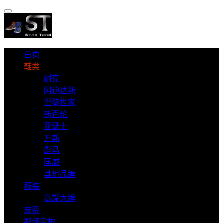
首页
鞋类
耐克
阿迪达斯
巴黎世家
新百伦
亚瑟士
万斯
彪马
匡威
其他品牌
服装
高端大牌
皮带
视频实拍