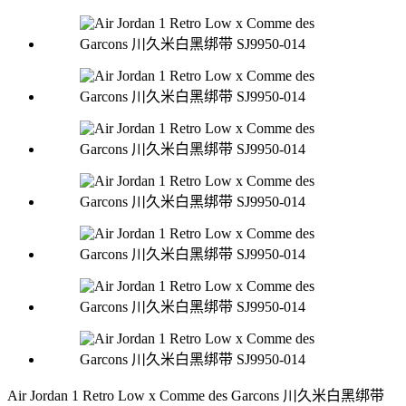
Air Jordan 1 Retro Low x Comme des Garcons 川久米白黑绑带