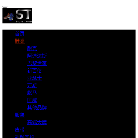
首页
鞋类
耐克
阿迪达斯
巴黎世家
新百伦
亚瑟士
万斯
彪马
匡威
其他品牌
服装
高端大牌
皮带
视频实拍