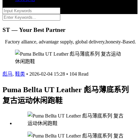
ST — Your Best Partner
Factory alliance, advantage supply, global delivery,honesty-Based.
彪马
,
鞋类
•
2026-02-04 15:28
•
104 Read
Puma Bellta UT Leather 彪马薄底系列
复古运动休闲跑鞋