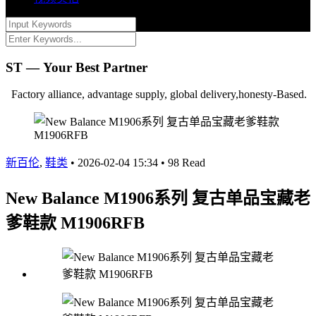
ST — Your Best Partner
Factory alliance, advantage supply, global delivery,honesty-Based.
新百伦
,
鞋类
•
2026-02-04 15:34
•
98 Read
New Balance M1906系列 复古单品宝藏老
爹鞋款 M1906RFB