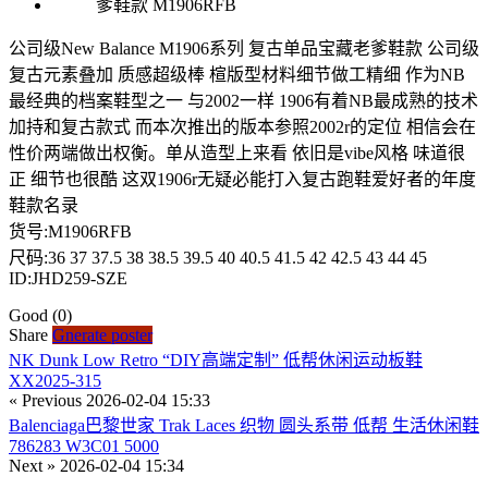
公司级New Balance M1906系列 复古单品宝藏老爹鞋款 公司级
复古元素叠加 质感超级棒 楦版型材料细节做工精细 作为NB
最经典的档案鞋型之一 与2002一样 1906有着NB最成熟的技术
加持和复古款式 而本次推出的版本参照2002r的定位 相信会在
性价两端做出权衡。单从造型上来看 依旧是vibe风格 味道很
正 细节也很酷 这双1906r无疑必能打入复古跑鞋爱好者的年度
鞋款名录
货号:M1906RFB
尺码:36 37 37.5 38 38.5 39.5 40 40.5 41.5 42 42.5 43 44 45
ID:JHD259-SZE
Good
(0)
Share
Gnerate poster
NK Dunk Low Retro “DIY高端定制” 低帮休闲运动板鞋
XX2025-315
« Previous
2026-02-04 15:33
Balenciaga巴黎世家 Trak Laces 织物 圆头系带 低帮 生活休闲鞋
786283 W3C01 5000
Next »
2026-02-04 15:34