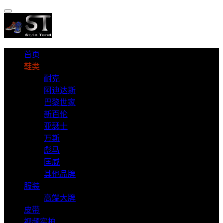
首页
鞋类
耐克
阿迪达斯
巴黎世家
新百伦
亚瑟士
万斯
彪马
匡威
其他品牌
服装
高端大牌
皮带
视频实拍