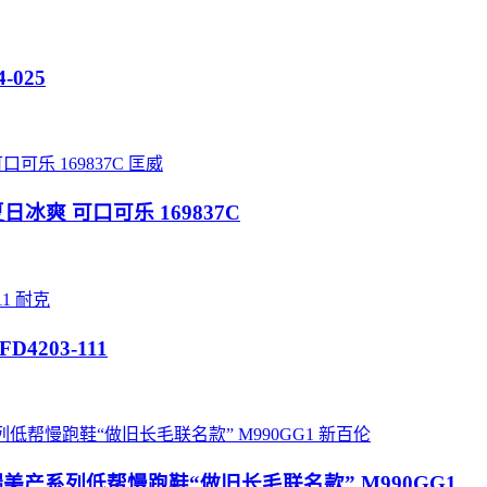
4-025
匡威
Low 夏日冰爽 可口可乐 169837C
耐克
 FD4203-111
新百伦
90V1高端美产系列低帮慢跑鞋“做旧长毛联名款” M990GG1