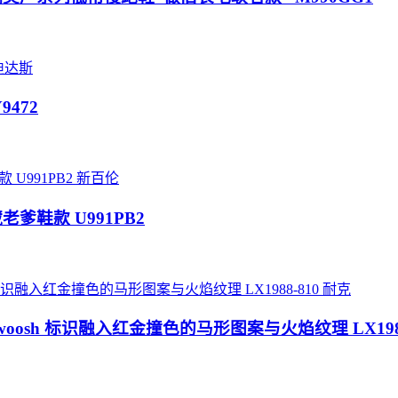
迪达斯
Y9472
新百伦
藏老爹鞋款 U991PB2
耐克
款 Swoosh 标识融入红金撞色的马形图案与火焰纹理 LX1988