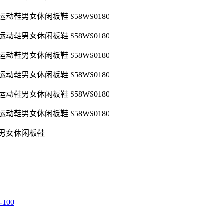
训运动鞋男女休闲板鞋
100