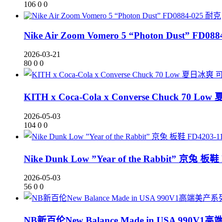
106
0
0
耐克
Nike Air Zoom Vomero 5 “Photon Dust” FD088
2026-03-21
80
0
0
KITH x Coca-Cola x Converse Chuck 70 
2026-05-03
104
0
0
Nike Dunk Low ”Year of the Rabbit” 京兔 板鞋
2026-05-03
56
0
0
NB新百伦New Balance Made in USA 9