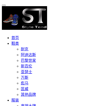
首页
鞋类
耐克
阿迪达斯
巴黎世家
新百伦
亚瑟士
万斯
彪马
匡威
其他品牌
服装
高端大牌