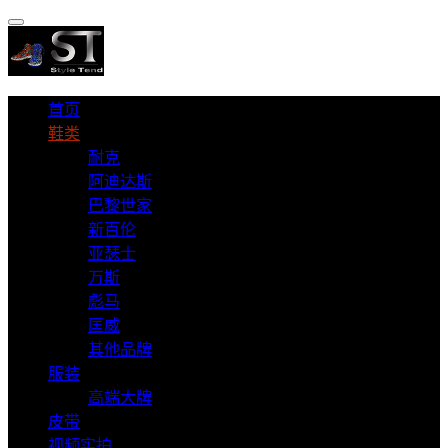
首页
鞋类
耐克
阿迪达斯
巴黎世家
新百伦
亚瑟士
万斯
彪马
匡威
其他品牌
服装
高端大牌
皮带
视频实拍