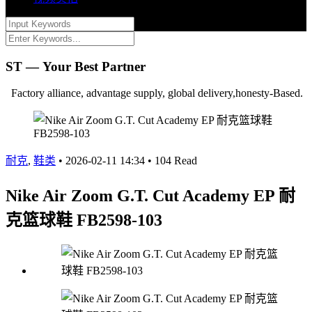
ST — Your Best Partner
Factory alliance, advantage supply, global delivery,honesty-Based.
耐克
,
鞋类
•
2026-02-11 14:34
•
104 Read
Nike Air Zoom G.T. Cut Academy EP 耐
克篮球鞋 FB2598-103