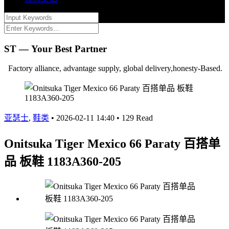
ST — Your Best Partner
Factory alliance, advantage supply, global delivery,honesty-Based.
亚瑟士
,
鞋类
•
2026-02-11 14:40
•
129 Read
Onitsuka Tiger Mexico 66 Paraty 百搭单
品 板鞋 1183A360-205