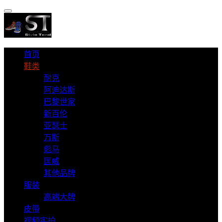
首页
鞋类
耐克
阿迪达斯
巴黎世家
新百伦
亚瑟士
万斯
彪马
匡威
其他品牌
服装
高端大牌
皮带
视频实拍