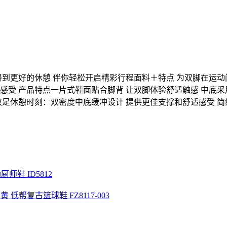
动后的双脚得到更好的休憩 伴你轻松开启精彩行程面料＋特点 为双脚在运动
感受 产品特点一片式鞋面贴合脚背 让双脚体验舒适触感 中底采
双足休憩时刻：双密度中底缓冲设计 提供更佳支撑和舒适感受 简
穆勒厨师鞋 ID5812
 ”倒钩 米白黄 低帮复古篮球鞋 FZ8117-003