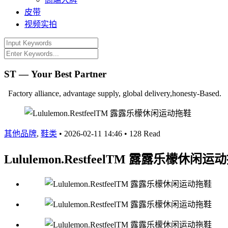
皮带
视频实拍
ST — Your Best Partner
Factory alliance, advantage supply, global delivery,honesty-Based.
其他品牌
,
鞋类
•
2026-02-11 14:46
•
128 Read
Lululemon.RestfeelTM 露露乐檬休闲运