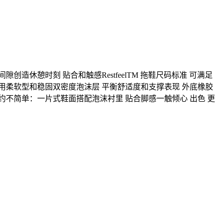
间隙创造休憩时刻 贴合和触感RestfeelTM 拖鞋尺码标准 可满足
用柔软型和稳固双密度泡沫层 平衡舒适度和支撑表现 外底橡胶
约不简单：一片式鞋面搭配泡沫衬里 贴合脚感一触倾心 出色 更