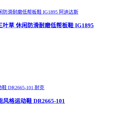
阿迪达斯
ls 联名三叶草 休闲防滑耐磨低帮板鞋 IG1895
耐克
拉松机能风格运动鞋 DR2665-101