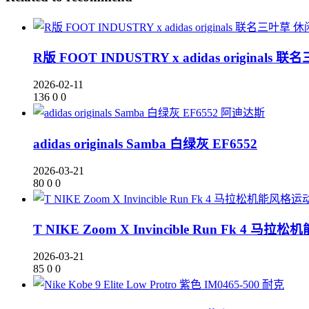
R版 FOOT INDUSTRY x adidas origina
2026-02-11
136
0
0
阿迪达斯
adidas originals Samba 白绿灰 EF6552
2026-03-21
80
0
0
T NIKE Zoom X Invincible Run Fk 4 马
2026-03-21
85
0
0
耐克