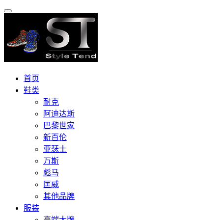
首页
鞋类
耐克
阿迪达斯
巴黎世家
新百伦
亚瑟士
万斯
彪马
匡威
其他品牌
服装
高端大牌