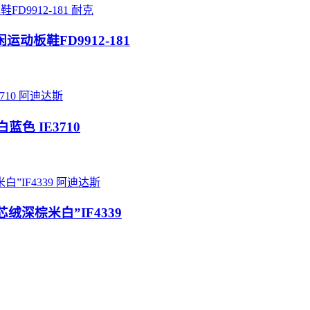
耐克
休闲运动板鞋FD9912-181
阿迪达斯
L 白蓝色 IE3710
阿迪达斯
“灯芯绒深棕米白”IF4339