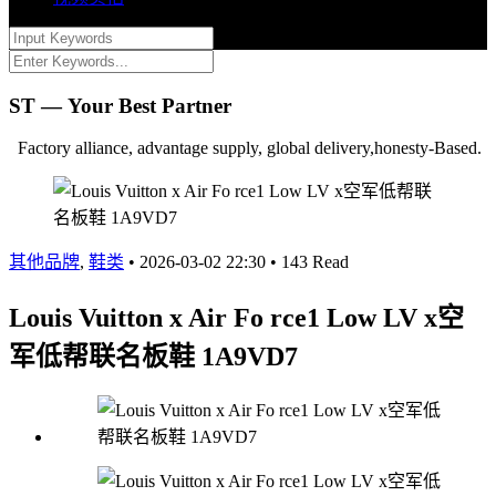
ST — Your Best Partner
Factory alliance, advantage supply, global delivery,honesty-Based.
其他品牌
,
鞋类
•
2026-03-02 22:30
•
143 Read
Louis Vuitton x Air Fo rce1 Low LV x空
军低帮联名板鞋 1A9VD7