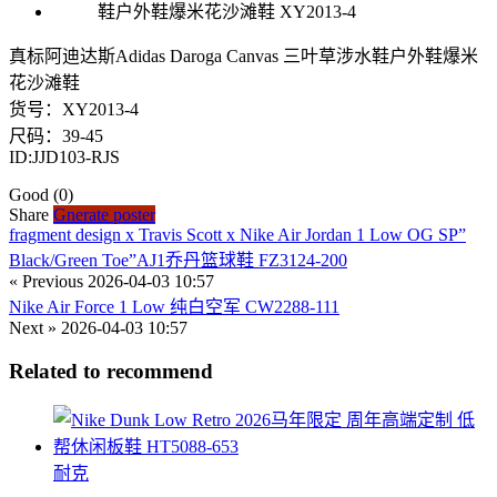
真标阿迪达斯Adidas Daroga Canvas 三叶草涉水鞋户外鞋爆米
花沙滩鞋
货号：XY2013-4
尺码：39-45
ID:JJD103-RJS
Good
(0)
Share
Gnerate poster
fragment design x Travis Scott x Nike Air Jordan 1 Low OG SP”
Black/Green Toe”AJ1乔丹篮球鞋 FZ3124-200
« Previous
2026-04-03 10:57
Nike Air Force 1 Low 纯白空军 CW2288-111
Next »
2026-04-03 10:57
Related to recommend
耐克