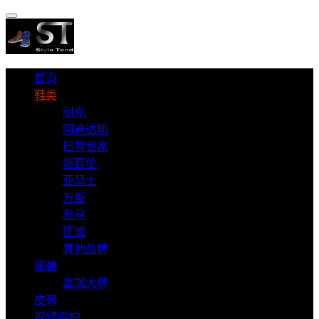
首页
鞋类
耐克
阿迪达斯
巴黎世家
新百伦
亚瑟士
万斯
彪马
匡威
其他品牌
服装
高端大牌
皮带
视频实拍