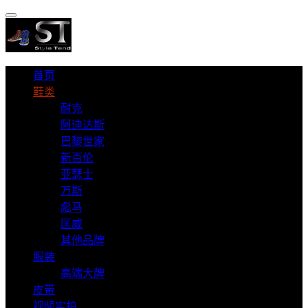
首页
鞋类
耐克
阿迪达斯
巴黎世家
新百伦
亚瑟士
万斯
彪马
匡威
其他品牌
服装
高端大牌
皮带
视频实拍