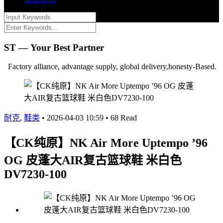
ST — Your Best Partner
Factory alliance, advantage supply, global delivery,honesty-Based.
耐克
,
鞋类
•
2026-04-03 10:59
•
68 Read
【CK纯原】NK Air More Uptempo ’96
OG 皮蓬大AIR复古篮球鞋 米白色
DV7230-100