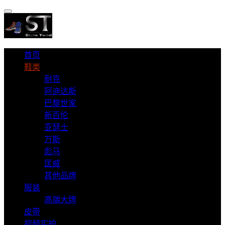
首页
鞋类
耐克
阿迪达斯
巴黎世家
新百伦
亚瑟士
万斯
彪马
匡威
其他品牌
服装
高端大牌
皮带
视频实拍