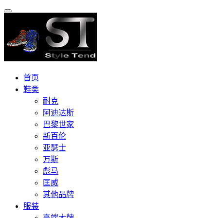
首页
鞋类
耐克
阿迪达斯
巴黎世家
新百伦
亚瑟士
万斯
彪马
匡威
其他品牌
服装
高端大牌