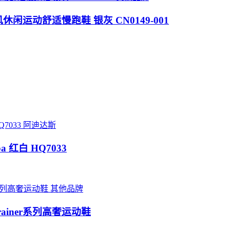
休闲运动舒适慢跑鞋 银灰 CN0149-001
阿迪达斯
ba 红白 HQ7033
其他品牌
ainer系列高奢运动鞋