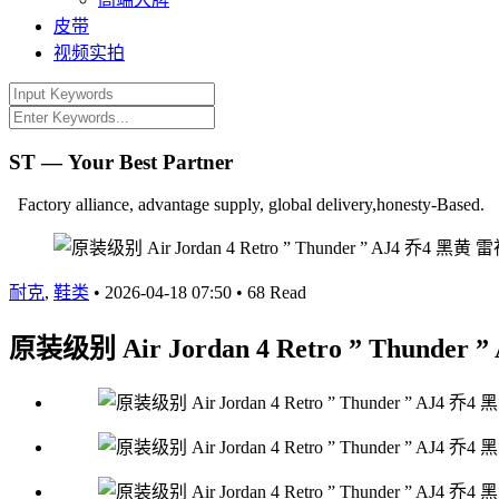
皮带
视频实拍
ST — Your Best Partner
Factory alliance, advantage supply, global delivery,honesty-Based.
耐克
,
鞋类
•
2026-04-18 07:50
•
68 Read
原装级别 Air Jordan 4 Retro ” Thund