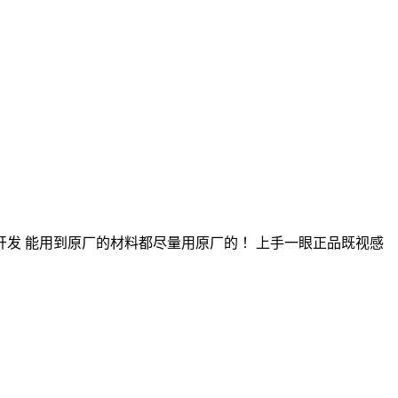
品 原鞋原楦原纸板开发 能用到原厂的材料都尽量用原厂的 ！上手一眼正品既视感