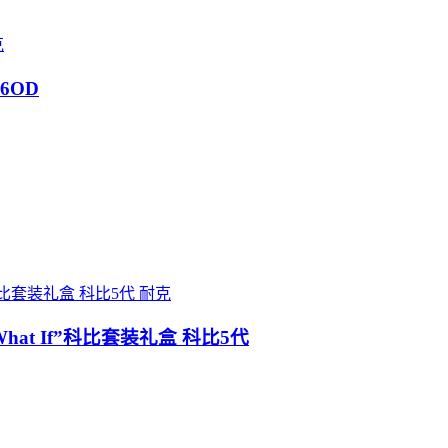
克
66OD
耐克
56“What If”科比套装礼盒 科比5代