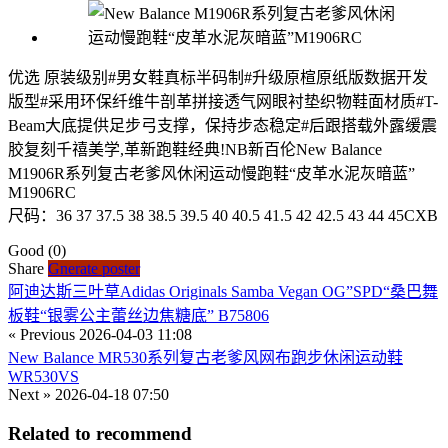
优选 原装级别#男女鞋真标半码制#升级原楦原纸版数据开发
版型#采用环保纤维牛剖革拼接透气网眼衬垫织物鞋面材质#T-
Beam大底提供足步弓支撑，保持步态稳定#后跟搭载外露缓震
胶复刻千禧美学,革新跑鞋经典!NB新百伦New Balance
M1906R系列复古老爹风休闲运动慢跑鞋“皮革水泥灰暗蓝”
M1906RC
尺码：36 37 37.5 38 38.5 39.5 40 40.5 41.5 42 42.5 43 44 45CXB
Good
(0)
Share
Gnerate poster
阿迪达斯三叶草Adidas Originals Samba Vegan OG”SPD“桑巴舞
板鞋“银雾公主蕾丝边焦糖底” B75806
« Previous
2026-04-03 11:08
New Balance MR530系列复古老爹风网布跑步休闲运动鞋
WR530VS
Next »
2026-04-18 07:50
Related to recommend