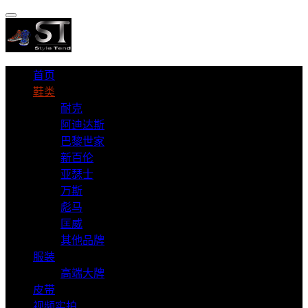
首页
鞋类
耐克
阿迪达斯
巴黎世家
新百伦
亚瑟士
万斯
彪马
匡威
其他品牌
服装
高端大牌
皮带
视频实拍