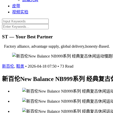
皮带
视频实拍
ST — Your Best Partner
Factory alliance, advantage supply, global delivery,honesty-Based.
新百伦
,
鞋类
•
2026-04-18 07:50
•
73 Read
新百伦New Balance NB999系列 经典