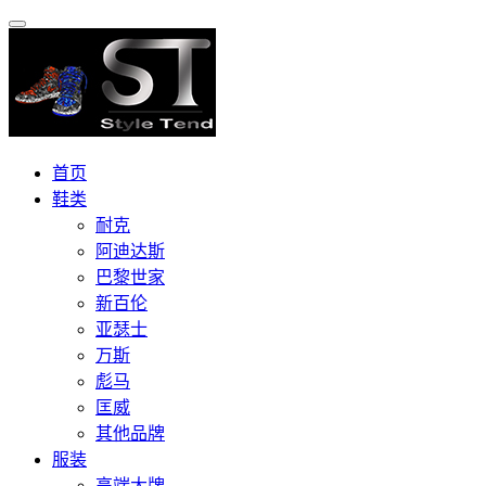
首页
鞋类
耐克
阿迪达斯
巴黎世家
新百伦
亚瑟士
万斯
彪马
匡威
其他品牌
服装
高端大牌