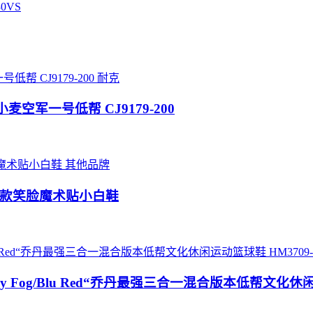
0VS
耐克
Flax”小麦空军一号低帮 CJ9179-200
其他品牌
4ss新款笑脸魔术贴小白鞋
Whit Grey Fog/Blu Red“乔丹最强三合一混合版本低帮文化