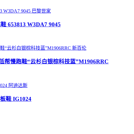
巴黎世家
鞋 653813 W3DA7 9045
新百伦
ce”系列低帮慢跑鞋“云杉白银棕科技蓝”M1906RRC
阿迪达斯
板鞋 IG1024