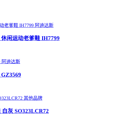
阿迪达斯
技 休闲运动老爹鞋 IH7799
阿迪达斯
GZ3569
其他品牌
白灰 SO323LCR72