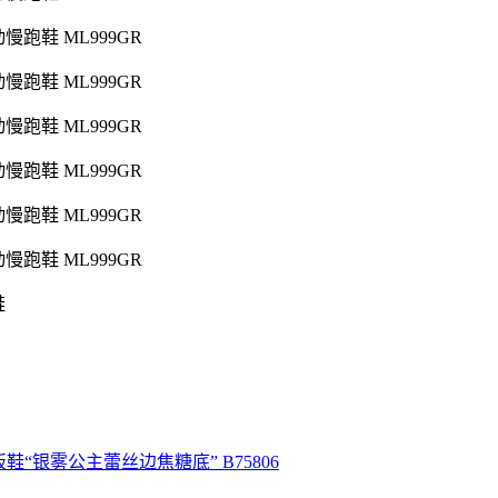
鞋
“桑巴舞板鞋“银雾公主蕾丝边焦糖底” B75806