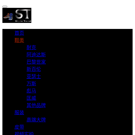
首页
鞋类
耐克
阿迪达斯
巴黎世家
新百伦
亚瑟士
万斯
彪马
匡威
其他品牌
服装
高端大牌
皮带
视频实拍