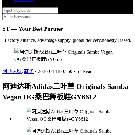
ST — Your Best Partner
Factory alliance, advantage supply, global delivery,honesty-Based.
阿迪达斯
,
鞋类
•
2026-04-18 07:50
•
67 Read
阿迪达斯Adidas三叶草 Originals Samba
Vegan OG桑巴舞板鞋GY6612