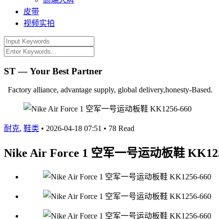
皮带
视频实拍
ST — Your Best Partner
Factory alliance, advantage supply, global delivery,honesty-Based.
耐克
,
鞋类
•
2026-04-18 07:51
•
78 Read
Nike Air Force 1 空军一号运动板鞋 KK125