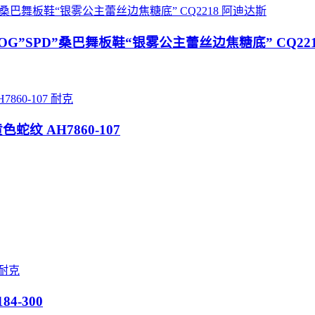
阿迪达斯
egan OG”SPD”桑巴舞板鞋“银雾公主蕾丝边焦糖底” CQ22
耐克
复刻黄色蛇纹 AH7860-107
耐克
84-300