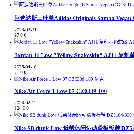
阿迪达斯三叶草Adidas Originals Samba V
2026-03-21
97
0
0
Jordan 11 Low ”Yellow Snakeskin” AJ11 
2026-04-18
71
0
0
耐克
Nike Air Force 1 Low 07 CZ0339-100
2026-02-11
124
0
0
Nike SB dunk Low 低帮休闲运动滑板板鞋 DZ51