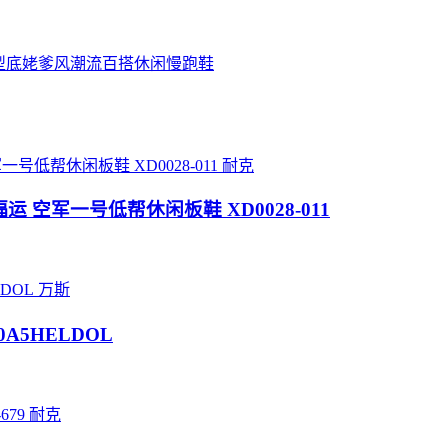
帮复古阔型底姥爹风潮流百搭休闲慢跑鞋
耐克
 红黑福运 空军一号低帮休闲板鞋 XD0028-011
万斯
N0A5HELDOL
耐克