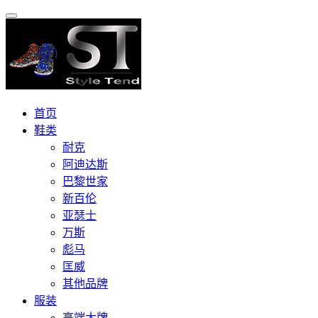
首页
鞋类
耐克
阿迪达斯
巴黎世家
新百伦
亚瑟士
万斯
彪马
匡威
其他品牌
服装
高端大牌