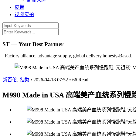
皮带
视频实拍
ST — Your Best Partner
Factory alliance, advantage supply, global delivery,honesty-Based.
新百伦
,
鞋类
•
2026-04-18 07:52
•
66 Read
M998 Made in USA 高端美产血统系列