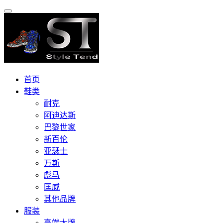
首页
鞋类
耐克
阿迪达斯
巴黎世家
新百伦
亚瑟士
万斯
彪马
匡威
其他品牌
服装
高端大牌