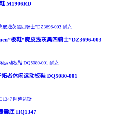
鞋 M1906RD
耐克
 Horsemen”板鞋“麂皮浅灰黑四骑士”DZ3696-003
耐克
高帮开拓者休闲运动板鞋 DQ5080-001
阿迪达斯
 缓震底 HQ1347