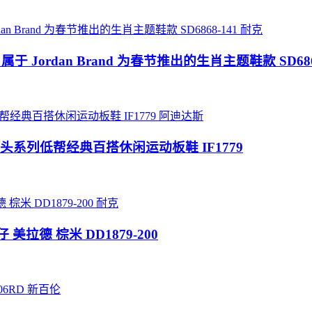
耐克
定 属于 Jordan Brand 为春节推出的生肖主题鞋款 SD686
阿迪达斯
tar 贝壳头系列低帮经典百搭休闲运动板鞋 IF1779
耐克
 美拉德 棕米 DD1879-200
新百伦