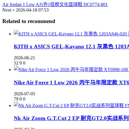
Air Jordan 1 Low AJ1乔1低帮文化篮球鞋 DC0774-801
Next »
2026-04-18 07:53
Related to recommend
KITH x ASICS GEL-Kayano 12.1 灰黑色 1203A
2026-06-21
52
0
0
Nike Air Force 1 Low 2026 丙午马年限定款 XT6
2026-07-05
79
0
0
Nk Air Zoom G.T.Cut 2 EP 耐克GT2.0实战系