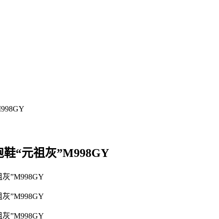
慢跑鞋“元祖灰”M998GY