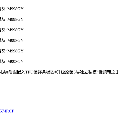
入TPU装饰条稳固#升级原装5层独立私模“慢跑鞋之王”荣耀回归，【N
74RCF