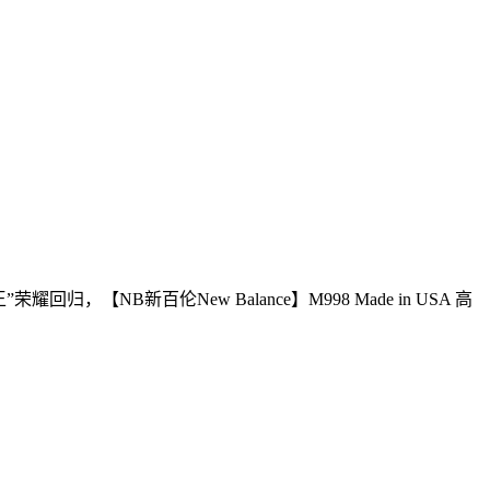
B新百伦New Balance】M998 Made in USA 高