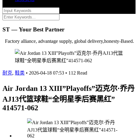
ST — Your Best Partner
Factory alliance, advantage supply, global delivery,honesty-Based.
耐克
,
鞋类
•
2026-04-18 07:53
•
112 Read
Air Jordan 13 XIII”Playoffs”迈克尔·乔丹
AJ13代篮球鞋“全明星季后赛黑红”
414571-062