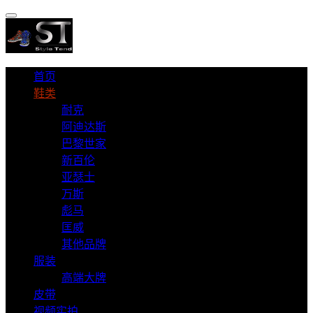
首页
鞋类
耐克
阿迪达斯
巴黎世家
新百伦
亚瑟士
万斯
彪马
匡威
其他品牌
服装
高端大牌
皮带
视频实拍