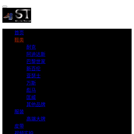
首页
鞋类
耐克
阿迪达斯
巴黎世家
新百伦
亚瑟士
万斯
彪马
匡威
其他品牌
服装
高端大牌
皮带
视频实拍