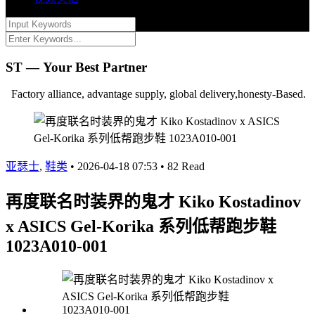
ST — Your Best Partner
Factory alliance, advantage supply, global delivery,honesty-Based.
亚瑟士
,
鞋类
•
2026-04-18 07:53
•
82 Read
再度联名时装界的鬼才 Kiko Kostadinov
x ASICS Gel-Korika 系列低帮跑步鞋
1023A010-001