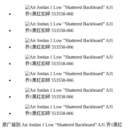
原厂级别 Air Jordan 1 Low “Shattered Backboard” AJ1 乔1黑红