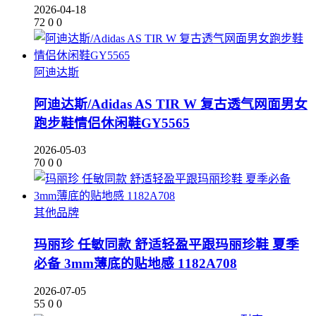
2026-04-18
72
0
0
阿迪达斯
阿迪达斯/Adidas AS TIR W 复古透气网面男女
跑步鞋情侣休闲鞋GY5565
2026-05-03
70
0
0
其他品牌
玛丽珍 任敏同款 舒适轻盈平跟玛丽珍鞋 夏季
必备 3mm薄底的贴地感 1182A708
2026-07-05
55
0
0