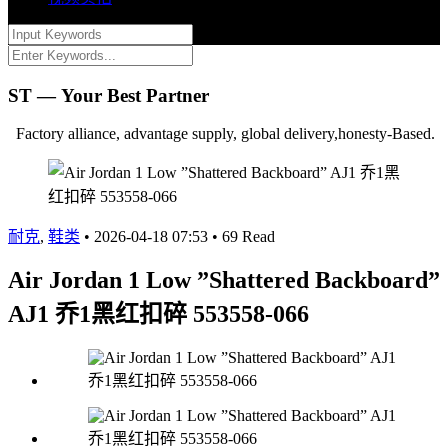
ST — Your Best Partner
Factory alliance, advantage supply, global delivery,honesty-Based.
耐克
,
鞋类
•
2026-04-18 07:53
•
69 Read
Air Jordan 1 Low ”Shattered Backboard”
AJ1 乔1黑红扣碎 553558-066