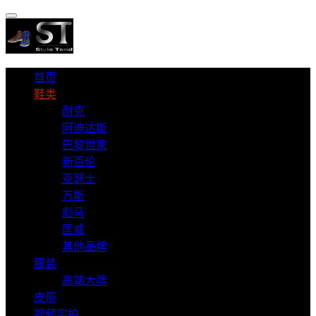
首页
鞋类
耐克
阿迪达斯
巴黎世家
新百伦
亚瑟士
万斯
彪马
匡威
其他品牌
服装
高端大牌
皮带
视频实拍