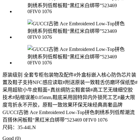
原装级别 全套专柜包装物及配件#外盒标嵌入核心防伪芯片装
置及鞋子支持NFC感应读取#附送原装一致鞋舌仿磨环保纸垫#
采用超软小牛皮鞋面+真丝绸防尘鞋套袋#高工艺无缝细空胶
技术#贴楦误差0.05mm,鞋底采用固特异内外锁死工艺#最大限
度弯折永不开胶，原鞋一致效果环保无味经典高奢品牌
GUCCI古驰 Ace Embroidered Low-Top拼色刺绣系列低帮潮流
百搭休闲板鞋“黑红米白绑带”523469 0FIV0 1076
尺码：35-44LN
Good
(0)