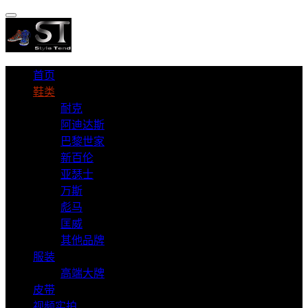
首页
鞋类
耐克
阿迪达斯
巴黎世家
新百伦
亚瑟士
万斯
彪马
匡威
其他品牌
服装
高端大牌
皮带
视频实拍