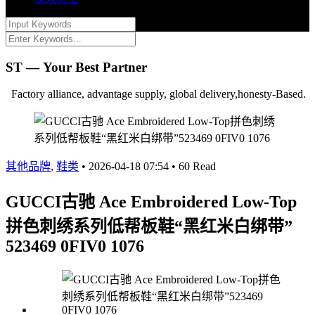
ST — Your Best Partner
Factory alliance, advantage supply, global delivery,honesty-Based.
其他品牌
,
鞋类
•
2026-04-18 07:54
•
60 Read
GUCCI古驰 Ace Embroidered Low-Top
拼色刺绣系列低帮板鞋“黑红米白绑带”
523469 0FIV0 1076