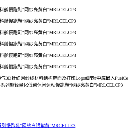
3D针织网纱线材料结构鞋面及打印Logo细节#中底嵌入FuelCe
/White”燃料舱V3系列超轻量化低帮休闲运动慢跑鞋“网纱亮黄白”MRLCELCP3
lue”燃料舱V3系列慢跑鞋“网纱白银紫黄”MRCELLE3