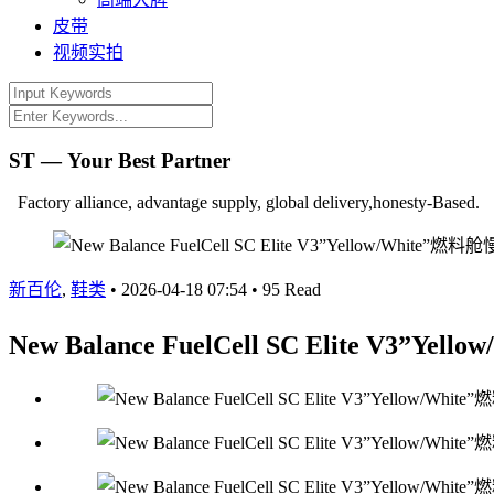
皮带
视频实拍
ST — Your Best Partner
Factory alliance, advantage supply, global delivery,honesty-Based.
新百伦
,
鞋类
•
2026-04-18 07:54
•
95 Read
New Balance FuelCell SC Elite V