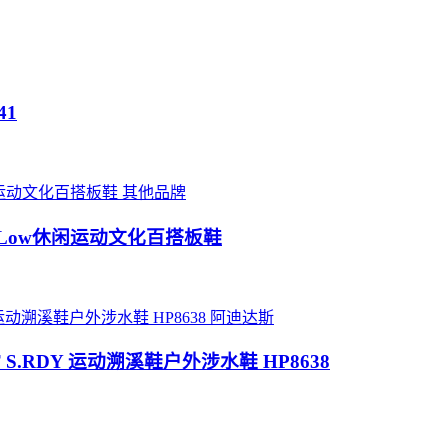
41
其他品牌
eaker Low休闲运动文化百搭板鞋
阿迪达斯
OAT S.RDY 运动溯溪鞋户外涉水鞋 HP8638