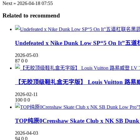
Next »
2026-04-18 07:55
Related to recommend
Undefeated x Nike Dunk Low SP“5 On It
2026-05-03
87
0
0
【无胶顶级鞋礼盒无字版】 Louis Vuitton 路易
2026-02-11
100
0
0
TOP纯原0Crenshaw Skate Club x NK SB D
2026-04-03
94
0
0