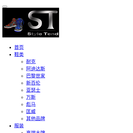
首页
鞋类
耐克
阿迪达斯
巴黎世家
新百伦
亚瑟士
万斯
彪马
匡威
其他品牌
服装
高端大牌