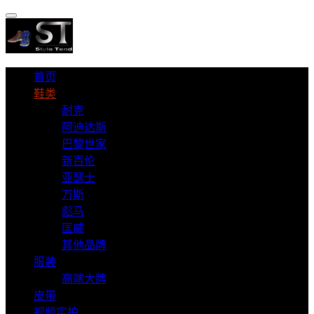
首页
鞋类
耐克
阿迪达斯
巴黎世家
新百伦
亚瑟士
万斯
彪马
匡威
其他品牌
服装
高端大牌
皮带
视频实拍