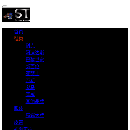
首页
鞋类
耐克
阿迪达斯
巴黎世家
新百伦
亚瑟士
万斯
彪马
匡威
其他品牌
服装
高端大牌
皮带
视频实拍