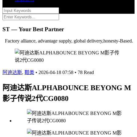
ST — Your Best Partner
Factory alliance, advantage supply, global delivery,honesty-Based.
阿迪达斯
,
鞋类
•
2026-04-18 07:58
•
78 Read
阿迪达斯ALPHABOUNCE BEYONG M
影子传说2代CG0080