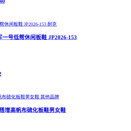
40
耐克
 空军一号低帮休闲板鞋 JP2026-153
2
其他品牌
木低帮百搭增高帆布硫化板鞋男女鞋