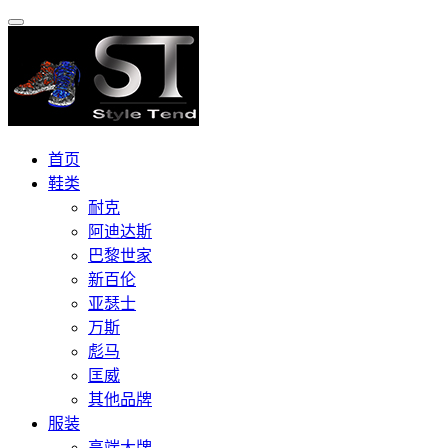
首页
鞋类
耐克
阿迪达斯
巴黎世家
新百伦
亚瑟士
万斯
彪马
匡威
其他品牌
服装
高端大牌