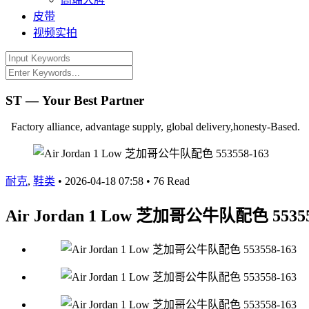
皮带
视频实拍
ST — Your Best Partner
Factory alliance, advantage supply, global delivery,honesty-Based.
耐克
,
鞋类
•
2026-04-18 07:58
•
76 Read
Air Jordan 1 Low 芝加哥公牛队配色 55355