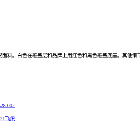
均采用网眼面料。白色在覆盖层和品牌上用红色和黑色覆盖底座。其他
8-002
M2021飞织