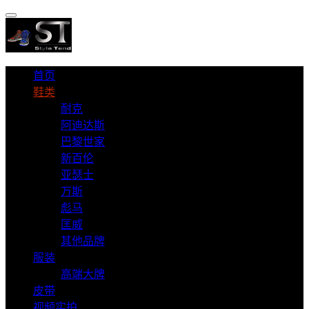
首页
鞋类
耐克
阿迪达斯
巴黎世家
新百伦
亚瑟士
万斯
彪马
匡威
其他品牌
服装
高端大牌
皮带
视频实拍