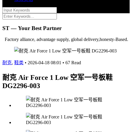
ST — Your Best Partner
Factory alliance, advantage supply, global delivery,honesty-Based.
耐克
,
鞋类
•
2026-04-18 08:01
•
67 Read
耐克 Air Force 1 Low 空军一号板鞋
DG2296-003