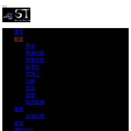
首页
鞋类
耐克
阿迪达斯
巴黎世家
新百伦
亚瑟士
万斯
彪马
匡威
其他品牌
服装
高端大牌
皮带
视频实拍