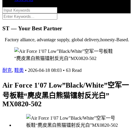
ST — Your Best Partner
Factory alliance, advantage supply, global delivery,honesty-Based.
耐克
,
鞋类
•
2026-04-18 08:03
•
63 Read
Air Force 1′07 Low”Black/White”空军一
号板鞋“麂皮黑白熊猫镭射反光白”
MX0820-502