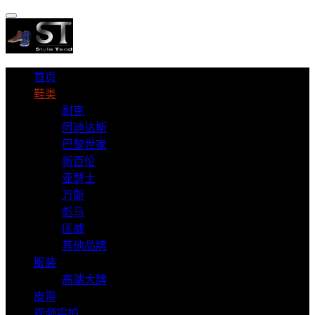
首页
鞋类
耐克
阿迪达斯
巴黎世家
新百伦
亚瑟士
万斯
彪马
匡威
其他品牌
服装
高端大牌
皮带
视频实拍