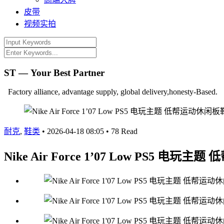
皮带
视频实拍
ST — Your Best Partner
Factory alliance, advantage supply, global delivery,honesty-Based.
耐克
,
鞋类
•
2026-04-18 08:05
•
78 Read
Nike Air Force 1’07 Low PS5 电玩