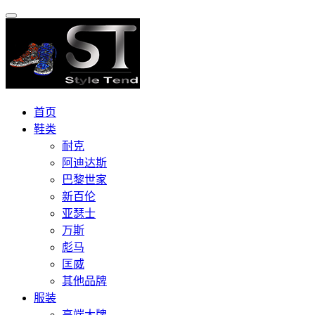
首页
鞋类
耐克
阿迪达斯
巴黎世家
新百伦
亚瑟士
万斯
彪马
匡威
其他品牌
服装
高端大牌