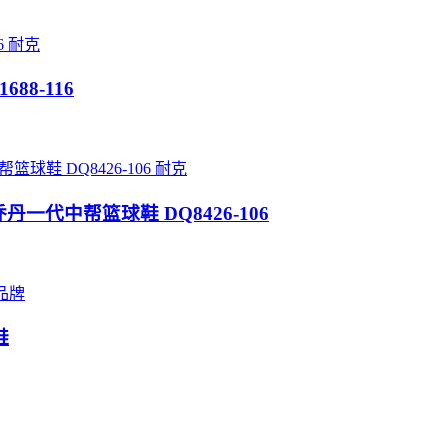
耐克
688-116
耐克
w“AJ1乔丹一代中帮篮球鞋 DQ8426-106
品牌
鞋