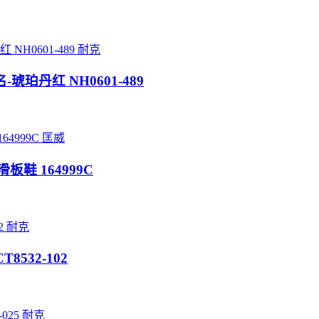
耐克
联名-琥珀丹红 NH0601-489
匡威
板鞋 164999C
耐克
T8532-102
耐克