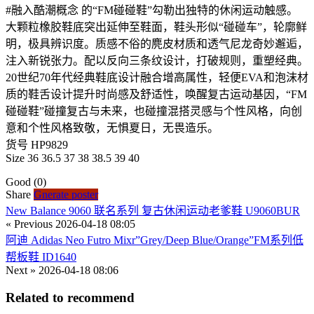
#融入酷潮概念 的“FM碰碰鞋”勾勒出独特的休闲运动触感。
大颗粒橡胶鞋底突出延伸至鞋面，鞋头形似“碰碰车”，轮廓鲜
明，极具辨识度。质感不俗的麂皮材质和透气尼龙奇妙邂逅，
注入新锐张力。配以反向三条纹设计，打破规则，重塑经典。
20世纪70年代经典鞋底设计融合增高属性，轻便EVA和泡沫材
质的鞋舌设计提升时尚感及舒适性，唤醒复古运动基因，“FM
碰碰鞋”碰撞复古与未来，也碰撞混搭灵感与个性风格，向创
意和个性风格致敬，无惧夏日，无畏造乐。
货号 HP9829
Size 36 36.5 37 38 38.5 39 40
Good
(0)
Share
Gnerate poster
New Balance 9060 联名系列 复古休闲运动老爹鞋 U9060BUR
« Previous
2026-04-18 08:05
阿迪 Adidas Neo Futro Mixr”Grey/Deep Blue/Orange”FM系列低
帮板鞋 ID1640
Next »
2026-04-18 08:06
Related to recommend