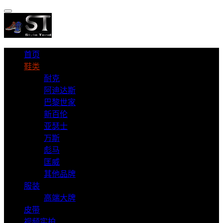
首页
鞋类
耐克
阿迪达斯
巴黎世家
新百伦
亚瑟士
万斯
彪马
匡威
其他品牌
服装
高端大牌
皮带
视频实拍