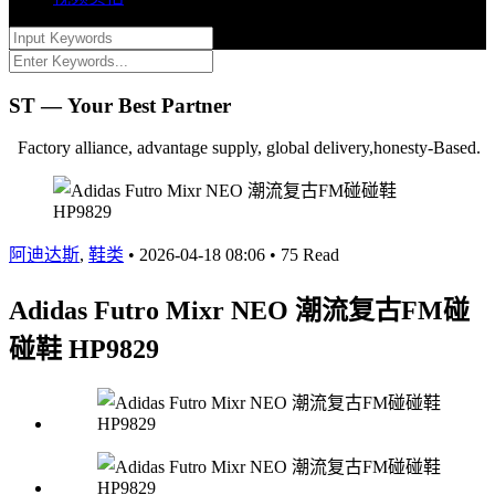
ST — Your Best Partner
Factory alliance, advantage supply, global delivery,honesty-Based.
阿迪达斯
,
鞋类
•
2026-04-18 08:06
•
75 Read
Adidas Futro Mixr NEO 潮流复古FM碰
碰鞋 HP9829