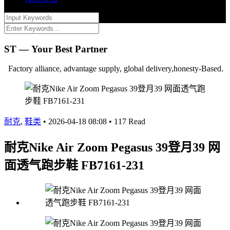
ST — Your Best Partner
Factory alliance, advantage supply, global delivery,honesty-Based.
耐克
,
鞋类
•
2026-04-18 08:08
•
117 Read
耐克Nike Air Zoom Pegasus 39登月39 网
面透气跑步鞋 FB7161-231