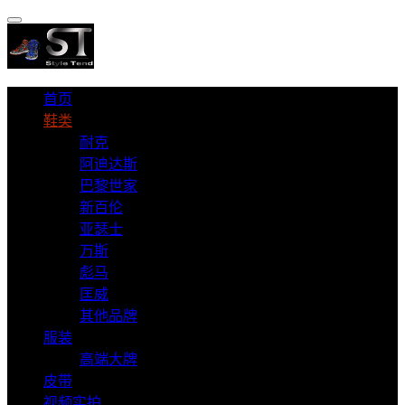
首页
鞋类
耐克
阿迪达斯
巴黎世家
新百伦
亚瑟士
万斯
彪马
匡威
其他品牌
服装
高端大牌
皮带
视频实拍