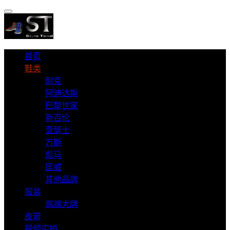
首页
鞋类
耐克
阿迪达斯
巴黎世家
新百伦
亚瑟士
万斯
彪马
匡威
其他品牌
服装
高端大牌
皮带
视频实拍