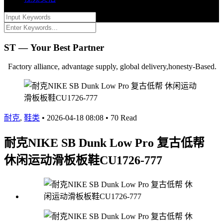
ST — Your Best Partner
Factory alliance, advantage supply, global delivery,honesty-Based.
耐克
,
鞋类
•
2026-04-18 08:08
•
70 Read
耐克NIKE SB Dunk Low Pro 复古低帮
休闲运动滑板板鞋CU1726-777