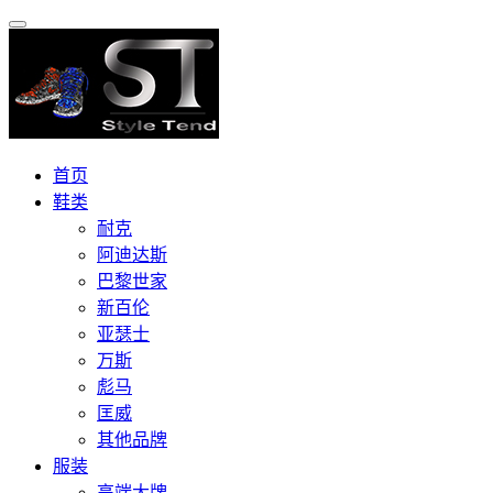
首页
鞋类
耐克
阿迪达斯
巴黎世家
新百伦
亚瑟士
万斯
彪马
匡威
其他品牌
服装
高端大牌