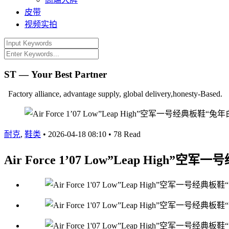
皮带
视频实拍
ST — Your Best Partner
Factory alliance, advantage supply, global delivery,honesty-Based.
耐克
,
鞋类
•
2026-04-18 08:10
•
78 Read
Air Force 1’07 Low”Leap High”