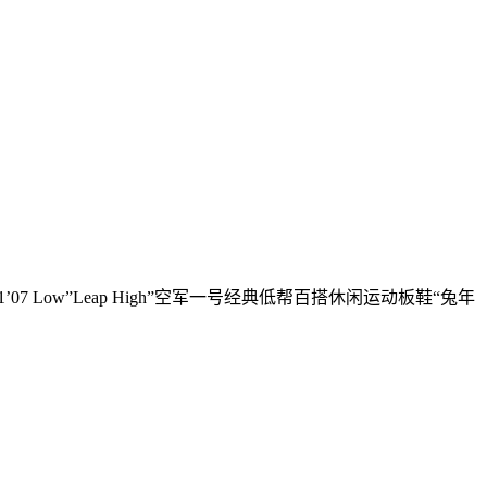
07 Low”Leap High”空军一号经典低帮百搭休闲运动板鞋“兔年