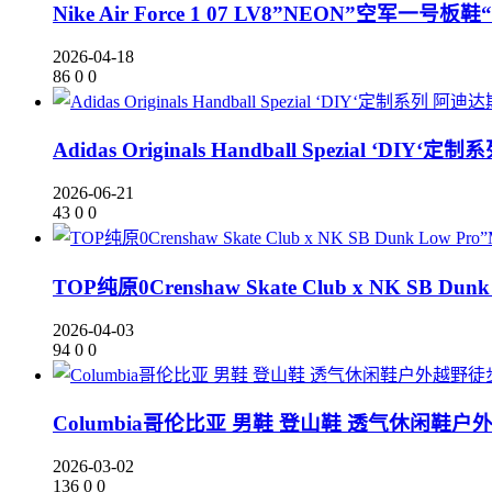
Nike Air Force 1 07 LV8”NEON”空军一
2026-04-18
86
0
0
Adidas Originals Handball Spezial
2026-06-21
43
0
0
TOP纯原0Crenshaw Skate Club x NK SB D
2026-04-03
94
0
0
Columbia哥伦比亚 男鞋 登山鞋 透气休闲鞋
2026-03-02
136
0
0