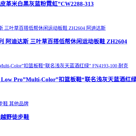
号板鞋“皮革米白黑灰蓝粉霓虹”CW2288-313
阿迪达斯
 ‘DIY‘定制系列 阿迪达斯 三叶草百搭低帮休闲运动板鞋 ZH2604
耐克
unk Low Pro”Multi-Color”扣篮板鞋“联名浅灰天蓝酒红绿”
其他品牌
户外越野徒步鞋