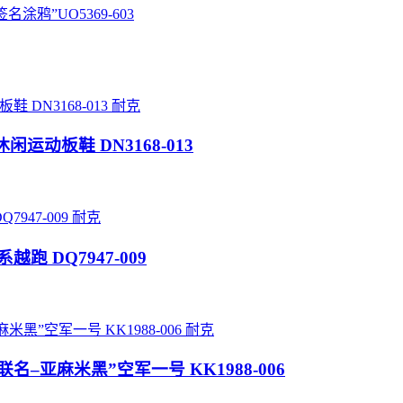
签名涂鸦”UO5369-603
耐克
帮休闲运动板鞋 DN3168-013
耐克
系越跑 DQ7947-009
耐克
暴力熊联名–亚麻米黑”空军一号 KK1988-006