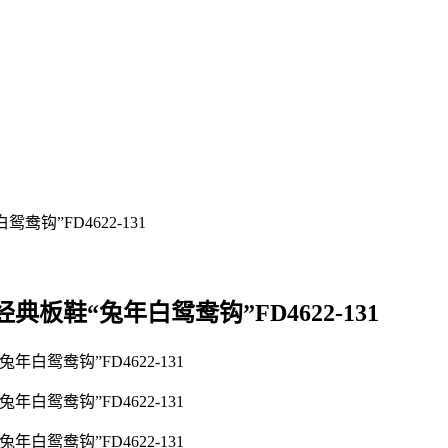
空军一号经典板鞋“兔年白鸳鸯钩”FD4622-131