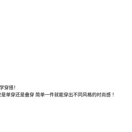
主学穿搭！
管是单穿还是叠穿 简单一件就能穿出不同风格的时尚感 ！