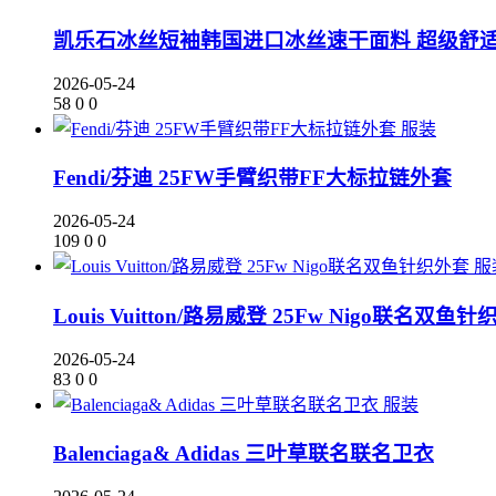
凯乐石冰丝短袖韩国进口冰丝速干面料 超级舒适
2026-05-24
58
0
0
服装
Fendi/芬迪 25FW手臂织带FF大标拉链外套
2026-05-24
109
0
0
服
Louis Vuitton/路易威登 25Fw Nigo联名双鱼
2026-05-24
83
0
0
服装
Balenciaga& Adidas 三叶草联名联名卫衣