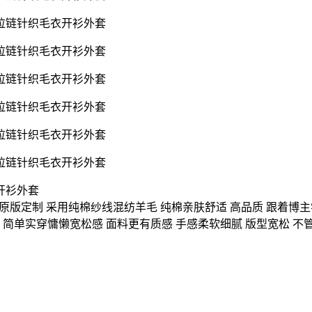
衣开衫外套
原版定制 采用纯棉纱线混纺羊毛 纯棉亲肤舒适 高品质 跟着博
 简单实穿慵懒宽松感 面料更有质感 手感柔软细腻 版型宽松 不