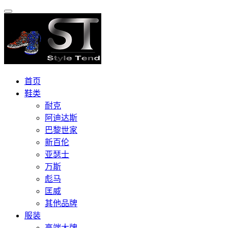
首页
鞋类
耐克
阿迪达斯
巴黎世家
新百伦
亚瑟士
万斯
彪马
匡威
其他品牌
服装
高端大牌