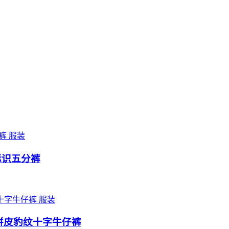
服装
O标识五分裤
服装
s系列 拼皮豹纹十字牛仔裤