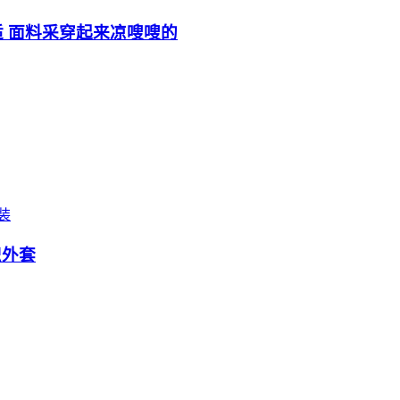
 面料采穿起来凉嗖嗖的
装
针织外套