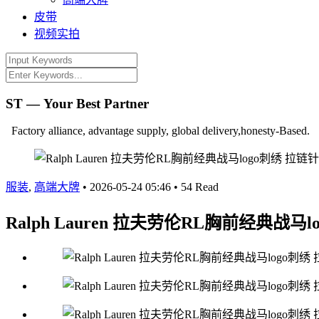
皮带
视频实拍
ST — Your Best Partner
Factory alliance, advantage supply, global delivery,honesty-Based.
服装
,
高端大牌
•
2026-05-24 05:46
•
54 Read
Ralph Lauren 拉夫劳伦RL胸前经典战