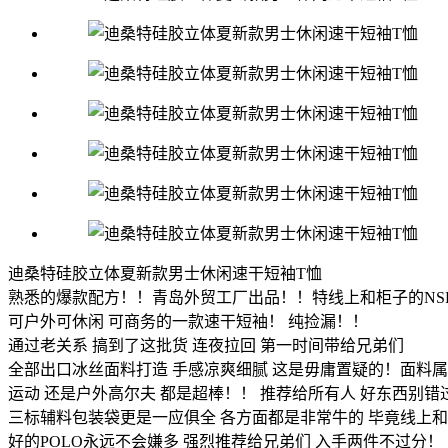
迪桑特硅胶立体夏新款男士休闲速干短袖T恤
熟悉的爆款配方！！青岛外贸工厂出品！！特线上和柜子的NSB
可户外可休闲 可商务的一款速干短袖！ 纯捡漏！！
通过老关系 搞到了这批货 连夜拉回 第一时间带给兄弟们
全部出口冰丝面料打造 手感凉爽细腻 这是毋庸置疑的！面料属于
运动 还是户外高尔夫 都是超棒！！ 推荐给所有人 好东西别错
三标辅料包装袋更是一应俱全 各方面都是非常牛的 毕竟线上
好的POLO永远不会嫌多 强烈推荐给兄弟们 入手两件不过分！