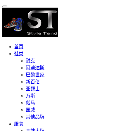
首页
鞋类
耐克
阿迪达斯
巴黎世家
新百伦
亚瑟士
万斯
彪马
匡威
其他品牌
服装
高端大牌