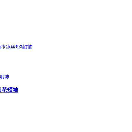
百搭冰丝短袖T恤
服装
涂鸦印花短袖