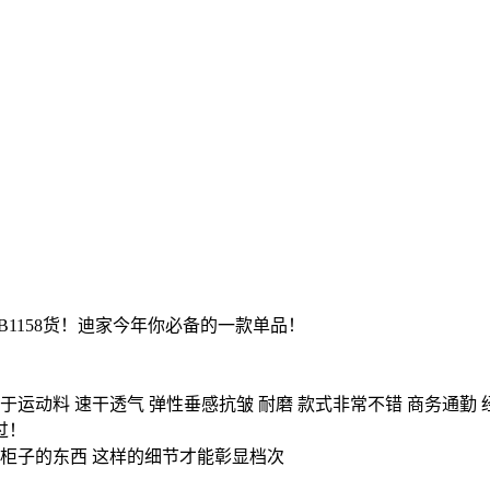
1158货！迪家今年你必备的一款单品！
运动料 速干透气 弹性垂感抗皱 耐磨 款式非常不错 商务通勤 
过！
和柜子的东西 这样的细节才能彰显档次