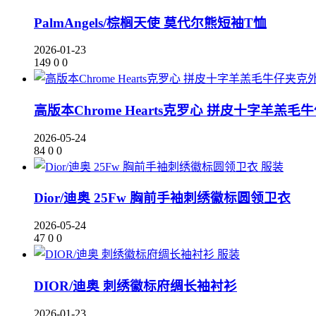
PalmAngels/棕榈天使 莫代尔熊短袖T恤
2026-01-23
149
0
0
高版本Chrome Hearts克罗心 拼皮十字羊羔
2026-05-24
84
0
0
服装
Dior/迪奥 25Fw 胸前手袖刺绣徽标圆领卫衣
2026-05-24
47
0
0
服装
DIOR/迪奥 刺绣徽标府绸长袖衬衫
2026-01-23