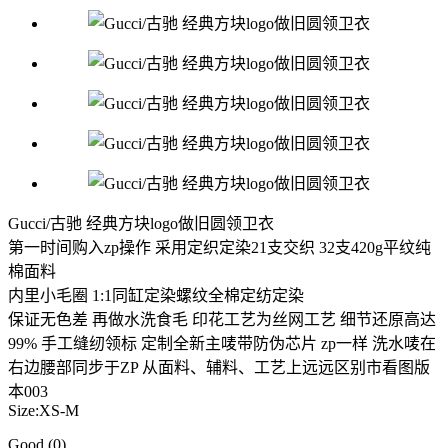
Gucci/古驰 经典方块logo做旧圆领卫衣
第一时间购入zp操作 采用定织定染21支交织 32支420g平纹纯
棉面料
内里小毛圈 1:1同缸定染螺纹全棉定纺定染
保证无色差 再做水洗食毛 印花工艺为丝网工艺 细节还原高达
99% 手工缝纫领标 定制全新主唛带防伪芯片 zp一样 洗水唛在
右边腰部同步于ZP 从面料、辅料、工艺上远远区别市看图版
本003
Size:XS-M
Good
(0)