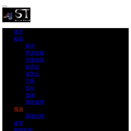
首页
鞋类
耐克
阿迪达斯
巴黎世家
新百伦
亚瑟士
万斯
彪马
匡威
其他品牌
服装
高端大牌
皮带
视频实拍