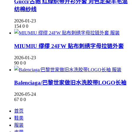
Gucci/古驰 红绿织带开衫外套 对色定染羊毛混
纺棉纱线
2026-01-23
154
0
0
服装
MIUMIU 缪缪 24FW 贴布刺绣字母拉链外套
2026-01-23
90
0
0
服装
Balenciaga/巴黎世家做旧水洗胶带LOGO长袖
2026-05-24
67
0
0
首页
鞋类
服装