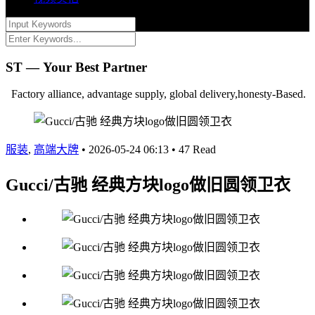
ST — Your Best Partner
Factory alliance, advantage supply, global delivery,honesty-Based.
服装
,
高端大牌
•
2026-05-24 06:13
•
47 Read
Gucci/古驰 经典方块logo做旧圆领卫衣