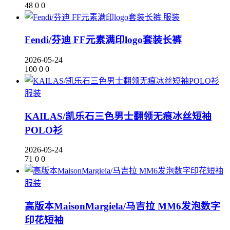
48
0
0
服装
Fendi/芬迪 FF元素满印logo套装长裤
2026-05-24
100
0
0
服装
KAILAS/凯乐石三色男士翻领无痕冰丝短袖
POLO衫
2026-05-24
71
0
0
服装
高版本MaisonMargiela/马吉拉 MM6发泡数字
印花短袖