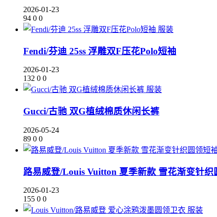
2026-01-23
94
0
0
服装
Fendi/芬迪 25ss 浮雕双F压花Polo短袖
2026-01-23
132
0
0
服装
Gucci/古驰 双G植绒棉质休闲长裤
2026-05-24
89
0
0
路易威登/Louis Vuitton 夏季新款 雪花渐变
2026-01-23
155
0
0
服装