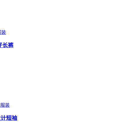
服装
牛仔长裤
服装
设计短袖