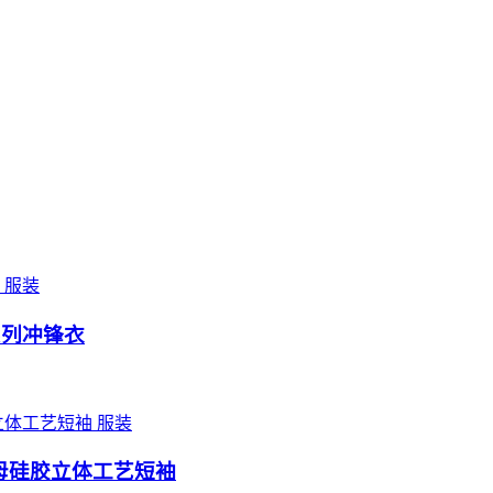
服装
机能系列冲锋衣
服装
字母硅胶立体工艺短袖