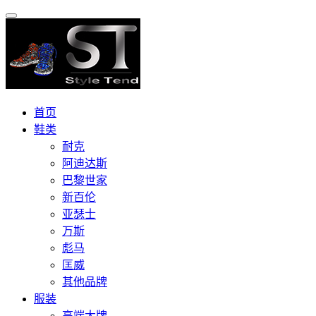
首页
鞋类
耐克
阿迪达斯
巴黎世家
新百伦
亚瑟士
万斯
彪马
匡威
其他品牌
服装
高端大牌