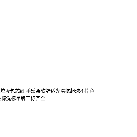
市面垃圾包芯纱 手感柔软舒适光滑抗起球不掉色
主标洗标吊牌三标齐全