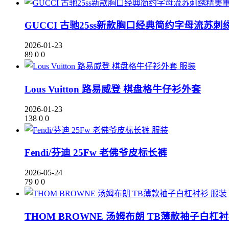
GUCCI 古驰25ss新款胸口经典简约字母流苏
2026-01-23
89
0
0
服装
Lous Vuitton 路易威登 棋盘格牛仔衫外套
2026-01-23
138
0
0
服装
Fendi/芬迪 25Fw 老佛爷皮标长裤
2026-05-24
79
0
0
服装
THOM BROWNE 汤姆布朗 TB薄款袖子白杠