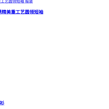
服装
刺绣精美重工艺圆领短袖
衬衫