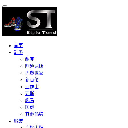
首页
鞋类
耐克
阿迪达斯
巴黎世家
新百伦
亚瑟士
万斯
彪马
匡威
其他品牌
服装
高端大牌