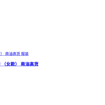
服装
套 （女款） 南油高货