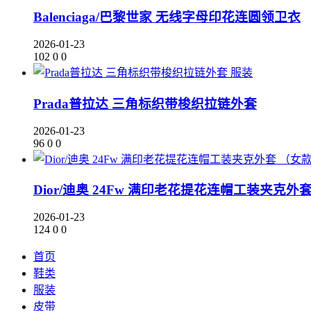
Balenciaga/巴黎世家 无线字母印花连圆领卫衣
2026-01-23
102
0
0
服装
Prada普拉达 三角标织带梭织拉链外套
2026-01-23
96
0
0
Dior/迪奥 24Fw 满印老花提花连帽工装夹克外
2026-01-23
124
0
0
首页
鞋类
服装
皮带