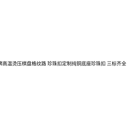
皮牌高温烫压棋盘格纹路 珍珠扣定制纯铜底座珍珠扣 三标齐全