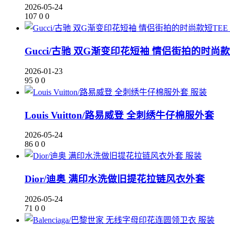
2026-05-24
107
0
0
Gucci/古驰 双G渐变印花短袖 情侣街拍的时尚款
2026-01-23
95
0
0
服装
Louis Vuitton/路易威登 全刺绣牛仔棉服外套
2026-05-24
86
0
0
服装
Dior/迪奥 满印水洗做旧提花拉链风衣外套
2026-05-24
71
0
0
服装