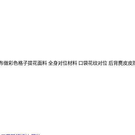
花匹布做彩色格子提花面料 全身对位材料 口袋花纹对位 后背麂皮