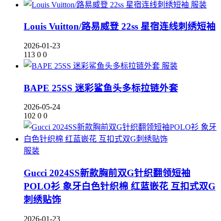
服装
Louis Vuitton/路易威登 22ss 星宿连线刺绣短袖
2026-01-23
113
0
0
服装
BAPE 25SS 迷彩鲨鱼头多标拉链外套
2026-05-24
102
0
0
服装
Gucci 2024SS新款胸前双G针织翻领短袖
POLO衫 象牙白色针织棉 红蓝嵌花 互扣式双G
刺绣贴饰
2026-01-23