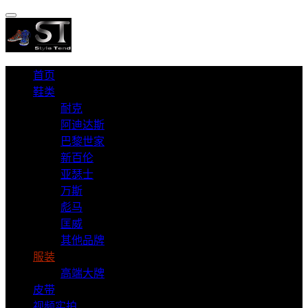
首页
鞋类
耐克
阿迪达斯
巴黎世家
新百伦
亚瑟士
万斯
彪马
匡威
其他品牌
服装
高端大牌
皮带
视频实拍