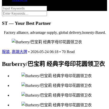
ST — Your Best Partner
Factory alliance, advantage supply, global delivery,honesty-Based.
服装
,
高端大牌
•
2026-05-24 06:18
•
70 Read
Burberry/巴宝莉 经典字母印花圆领卫衣