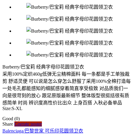
Burberry/巴宝莉 经典字母印花圆领卫衣
采用100%定织460g低弹无尘精棉面料 每一条都是手工单独裁
剪 舒适灵便 可以说是怎么穿怎么舒服了采用100%全棉打造每
一处毛孔都能感知的细腻感穿着简直享受极致 对品质我们一
向是很苛刻的放心 跟足原版最新细节 整体版型很挺括很有质
感简单 时尚 辨识度高性价比出众 上身百搭 入秋必备单品
Size:S-XL
Good
(0)
Share
Gnerate poster
Balenciaga/巴黎世家 可乐印花圆领卫衣