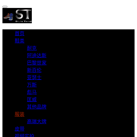
首页
鞋类
耐克
阿迪达斯
巴黎世家
新百伦
亚瑟士
万斯
彪马
匡威
其他品牌
服装
高端大牌
皮带
视频实拍