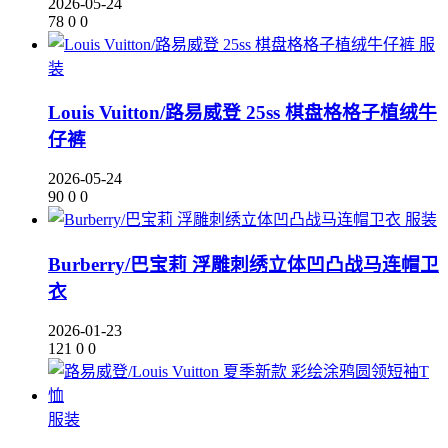
2026-05-24
78
0
0
服
装
Louis Vuitton/路易威登 25ss 棋盘格格子植绒牛
仔裤
2026-05-24
90
0
0
服装
Burberry/巴宝莉 浮雕刺绣立体凹凸战马连帽卫
衣
2026-01-23
121
0
0
服装