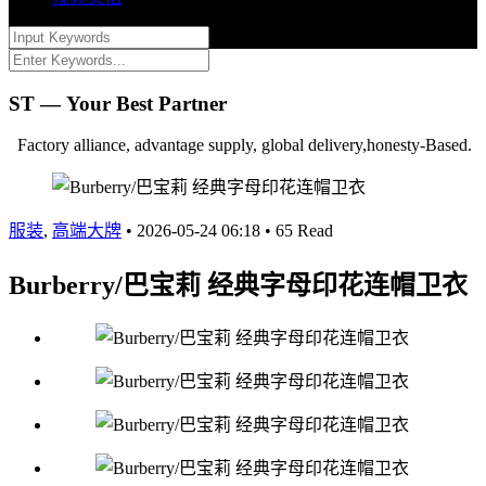
ST — Your Best Partner
Factory alliance, advantage supply, global delivery,honesty-Based.
服装
,
高端大牌
•
2026-05-24 06:18
•
65 Read
Burberry/巴宝莉 经典字母印花连帽卫衣