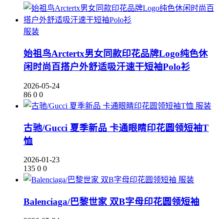
服装
始祖鸟Arctertx男女同款印花品牌Logo纯色休
闲时尚百搭户外舒适吸汗速干短袖Polo衫
2026-05-24
86
0
0
服装
古驰/Gucci 夏季新品 卡通眼睛印花圆领短袖T
恤
2026-01-23
135
0
0
服装
Balenciaga/巴黎世家 双B字母印花圆领短袖