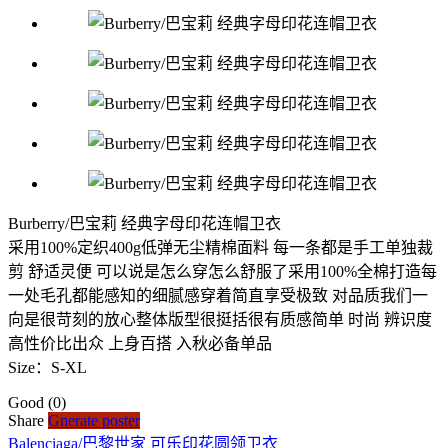
Burberry/巴宝莉 经典字母印花连帽卫衣
采用100%定织400g低弹无尘精棉面料 每一条都是手工单独裁
剪 舒适灵便 可以说是怎么穿怎么舒服了采用100%全棉打造每
一处毛孔都能感知的细腻感穿着简直享受极致 对品质我们一
向是很苛刻的放心整体版型很挺括很有质感简单 时尚 辨识度
高性价比出众 上身百搭 入秋必备单品
Size：S-XL
Good
(0)
Share
Gnerate poster
Balenciaga/巴黎世家 可乐印花圆领卫衣