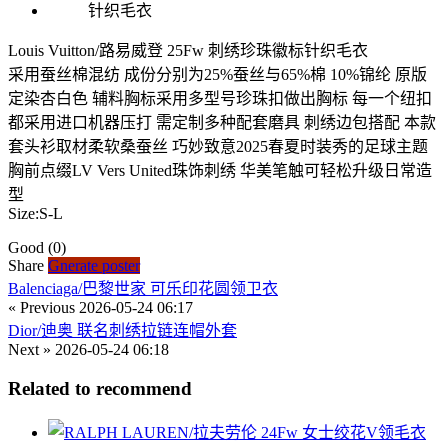
Louis Vuitton/路易威登 25Fw 刺绣珍珠徽标针织毛衣
采用蚕丝棉混纺 成份分别为25%蚕丝与65%棉 10%锦纶 原版
定染杏白色 辅料胸标采用多型号珍珠扣做出胸标 每一个纽扣
都采用进口机器压打 需定制多种配套磨具 刺绣边包搭配 本款
套头衫取材柔软桑蚕丝 巧妙致意2025春夏时装秀的足球主题
胸前点缀LV Vers United珠饰刺绣 华美笔触可轻松升级日常造
型
Size:S-L
Good
(0)
Share
Gnerate poster
Balenciaga/巴黎世家 可乐印花圆领卫衣
« Previous
2026-05-24 06:17
Dior/迪奥 联名刺绣拉链连帽外套
Next »
2026-05-24 06:18
Related to recommend