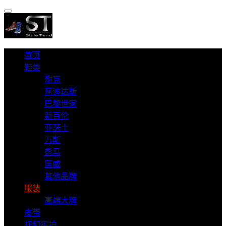
首页
鞋类
耐克
阿迪达斯
巴黎世家
新百伦
亚瑟士
万斯
彪马
匡威
其他品牌
服装
高端大牌
皮带
视频实拍