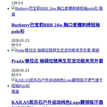
139
0
0
服
装
Burberry巴宝莉BBR 24ss 胸口麦穗刺绣短袖
polo衫
2026-01-23
90
0
0
服装
Prada/普拉达 袖袋拉链再生尼龙功能夹克外套
2026-01-23
84
0
0
服装
KAILAS凯乐石户外运动纯色Logo翻领吸汗透