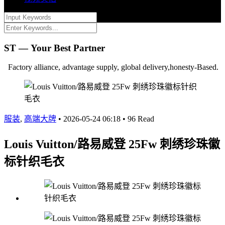
ST — Your Best Partner
Factory alliance, advantage supply, global delivery,honesty-Based.
服装
,
高端大牌
•
2026-05-24 06:18
•
96 Read
Louis Vuitton/路易威登 25Fw 刺绣珍珠徽
标针织毛衣