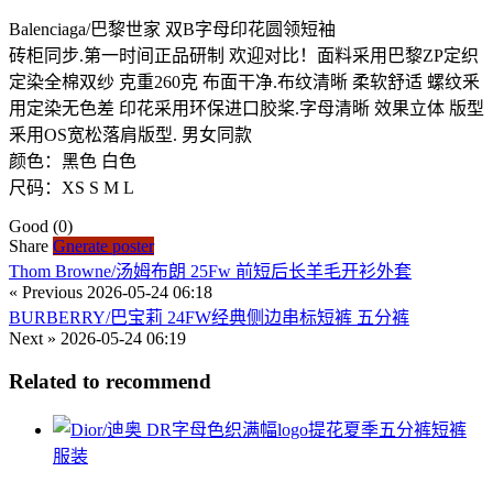
Balenciaga/巴黎世家 双B字母印花圆领短袖
砖柜同步.第一时间正品研制 欢迎对比！面料采用巴黎ZP定织
定染全棉双纱 克重260克 布面干净.布纹清晰 柔软舒适 螺纹釆
用定染无色差 印花采用环保进口胶桨.字母清晰 效果立体 版型
釆用OS宽松落肩版型. 男女同款
颜色：黑色 白色
尺码：XS S M L
Good
(0)
Share
Gnerate poster
Thom Browne/汤姆布朗 25Fw 前短后长羊毛开衫外套
« Previous
2026-05-24 06:18
BURBERRY/巴宝莉 24FW经典侧边串标短裤 五分裤
Next »
2026-05-24 06:19
Related to recommend
服装