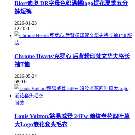
Dior/迪奥 DR字母色织满幅logo提花夏季五分
裤短裤
2026-01-23
122
0
0
服
装
Chrome Hearts/克罗心 后背粉印梵文华夫格长
袖T恤
2026-05-24
68
0
0
服装
Louis Vuitton/路易威登 24Fw 暗纹老花四叶草
大Logo嵌花套头毛衣