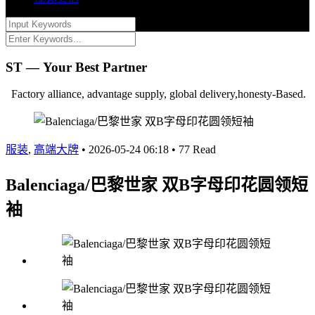
ST — Your Best Partner
Factory alliance, advantage supply, global delivery,honesty-Based.
服装
,
高端大牌
•
2026-05-24 06:18
•
77 Read
Balenciaga/巴黎世家 双B字母印花圆领短
袖