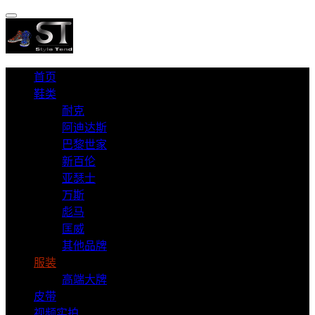
首页
鞋类
耐克
阿迪达斯
巴黎世家
新百伦
亚瑟士
万斯
彪马
匡威
其他品牌
服装
高端大牌
皮带
视频实拍