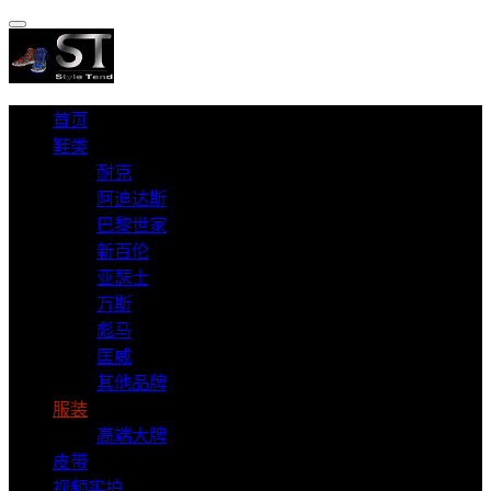
首页
鞋类
耐克
阿迪达斯
巴黎世家
新百伦
亚瑟士
万斯
彪马
匡威
其他品牌
服装
高端大牌
皮带
视频实拍