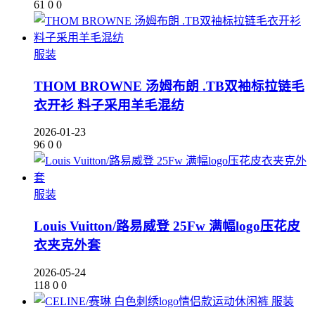
61
0
0
服装
THOM BROWNE 汤姆布朗 .TB双袖标拉链毛
衣开衫 料子采用羊毛混纺
2026-01-23
96
0
0
服装
Louis Vuitton/路易威登 25Fw 满幅logo压花皮
衣夹克外套
2026-05-24
118
0
0
服装