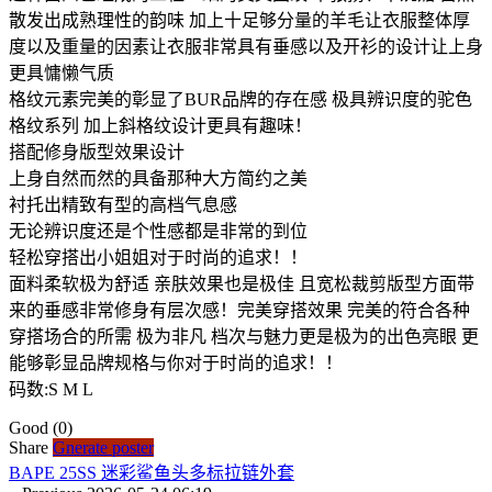
散发出成熟理性的韵味 加上十足够分量的羊毛让衣服整体厚
度以及重量的因素让衣服非常具有垂感以及开衫的设计让上身
更具慵懒气质
格纹元素完美的彰显了BUR品牌的存在感 极具辨识度的驼色
格纹系列 加上斜格纹设计更具有趣味！
搭配修身版型效果设计
上身自然而然的具备那种大方简约之美
衬托出精致有型的高档气息感
无论辨识度还是个性感都是非常的到位
轻松穿搭出小姐姐对于时尚的追求！！
面料柔软极为舒适 亲肤效果也是极佳 且宽松裁剪版型方面带
来的垂感非常修身有层次感！完美穿搭效果 完美的符合各种
穿搭场合的所需 极为非凡 档次与魅力更是极为的出色亮眼 更
能够彰显品牌规格与你对于时尚的追求！！
码数:S M L
Good
(0)
Share
Gnerate poster
BAPE 25SS 迷彩鲨鱼头多标拉链外套