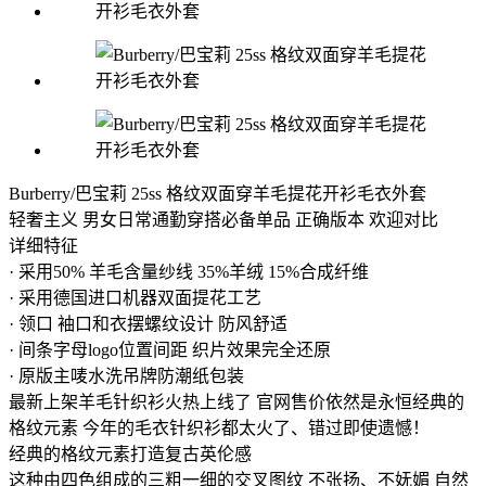
Burberry/巴宝莉 25ss 格纹双面穿羊毛提花开衫毛衣外套
轻奢主义 男女日常通勤穿搭必备单品 正确版本 欢迎对比
详细特征
· 采用50% 羊毛含量纱线 35%羊绒 15%合成纤维
· 采用德国进口机器双面提花工艺
· 领口 袖口和衣摆螺纹设计 防风舒适
· 间条字母logo位置间距 织片效果完全还原
· 原版主唛水洗吊牌防潮纸包装
最新上架羊毛针织衫火热上线了 官网售价依然是永恒经典的
格纹元素 今年的毛衣针织衫都太火了、错过即使遗憾！
经典的格纹元素打造复古英伦感
这种由四色组成的三粗一细的交叉图纹 不张扬、不妩媚 自然