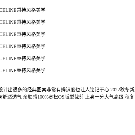
 设计出很多的经典图案非常有辨识度也让人铭记于心 2022秋
着身舒适透气 亲肤感100%宽松OS版型裁剪 上身十分大气高级 