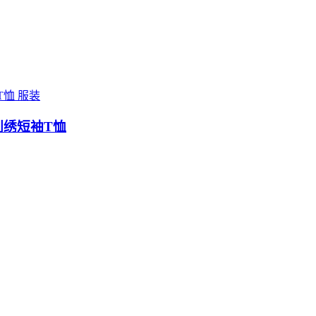
服装
go刺绣短袖T恤