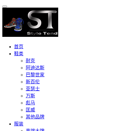
首页
鞋类
耐克
阿迪达斯
巴黎世家
新百伦
亚瑟士
万斯
彪马
匡威
其他品牌
服装
高端大牌