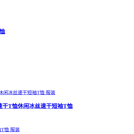
T恤
服装
冰丝速干T恤休闲冰丝速干短袖T恤
服装