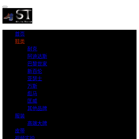
首页
鞋类
耐克
阿迪达斯
巴黎世家
新百伦
亚瑟士
万斯
彪马
匡威
其他品牌
服装
高端大牌
皮带
视频实拍