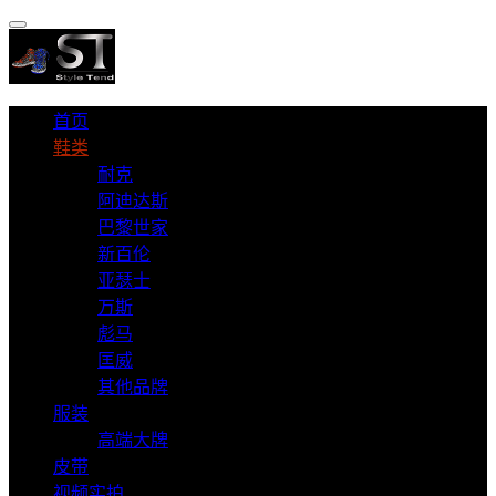
首页
鞋类
耐克
阿迪达斯
巴黎世家
新百伦
亚瑟士
万斯
彪马
匡威
其他品牌
服装
高端大牌
皮带
视频实拍