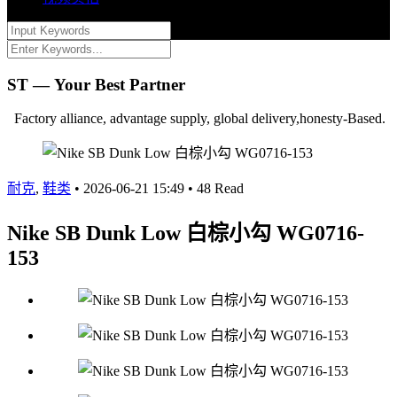
ST — Your Best Partner
Factory alliance, advantage supply, global delivery,honesty-Based.
耐克
,
鞋类
•
2026-06-21 15:49
•
48 Read
Nike SB Dunk Low 白棕小勾 WG0716-
153