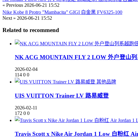
« Previous
2026-06-21 15:52
Nike Kobe 8 Protro ”Mambacita” GIGI 白金黑 FV6325-100
Next »
2026-06-21 15:52
Related to recommend
NK ACG MOUNTAIN FLY 2 LOW 外户登
2026-02-04
114
0
0
其他品牌
UIS VUITTON Trainer LV 路易威登
2026-02-11
172
0
0
Travis Scott x Nike Air Jordan 1 Low 白粉红