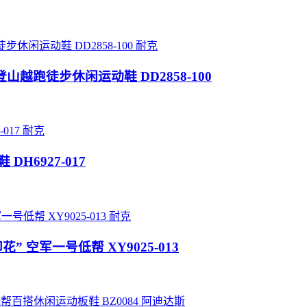
耐克
高帮户外登山越跑徒步休闲运动鞋 DD2858-100
耐克
鞋 DH6927-017
耐克
白黑印花” 空军一号低帮 XY9025-013
阿迪达斯