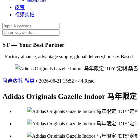
皮带
视频实拍
ST — Your Best Partner
Factory alliance, advantage supply, global delivery,honesty-Based.
阿迪达斯
,
鞋类
•
2026-06-21 15:52
•
44 Read
Adidas Originals Gazelle Indoo