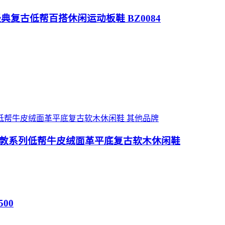
列面包风经典复古低帮百搭休闲运动板鞋 BZ0084
其他品牌
 勃肯伦敦系列低帮牛皮绒面革平底复古软木休闲鞋
500