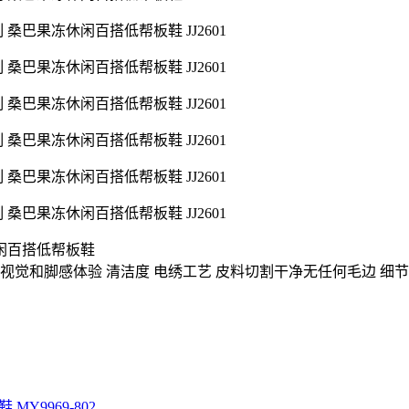
巴果冻休闲百搭低帮板鞋
视觉和脚感体验 清洁度 电绣工艺 皮料切割干净无任何毛边 细
 MY9969-802