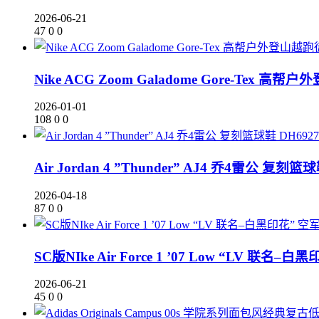
2026-06-21
47
0
0
Nike ACG Zoom Galadome Gore-Tex 
2026-01-01
108
0
0
Air Jordan 4 ”Thunder” AJ4 乔4雷公 复刻篮球
2026-04-18
87
0
0
SC版NIke Air Force 1 ’07 Low “LV 联名–
2026-06-21
45
0
0