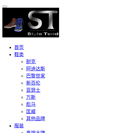
首页
鞋类
耐克
阿迪达斯
巴黎世家
新百伦
亚瑟士
万斯
彪马
匡威
其他品牌
服装
高端大牌