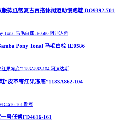
at/Lemon”改版款低帮复古百搭休闲运动慢跑鞋 DO9392-701
阿迪达斯
Samba Pony Tonal 马毛白棕 IE0586
阿迪达斯
帮板鞋“皮革枣红果冻底”1183A862-104
耐克
y”空军一号低帮FD4616-161