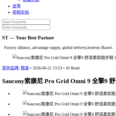
皮带
视频实拍
ST — Your Best Partner
Factory alliance, advantage supply, global delivery,honesty-Based.
其他品牌
,
鞋类
•
2026-06-21 15:53
•
45 Read
Saucony索康尼 Pro Grid Omni 9 全擎9