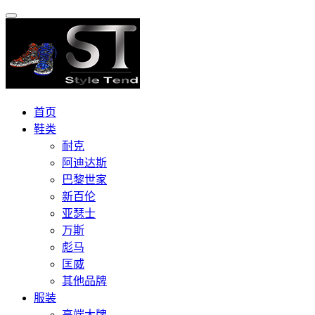
首页
鞋类
耐克
阿迪达斯
巴黎世家
新百伦
亚瑟士
万斯
彪马
匡威
其他品牌
服装
高端大牌