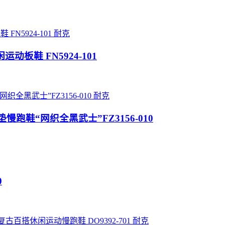
耐克
闲运动板鞋 FN5924-101
耐克
013大气垫慢跑鞋“网织全黑武士”FZ3156-010
0
耐克