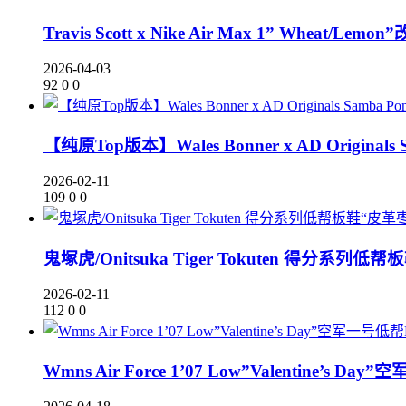
Travis Scott x Nike Air Max 1” Whe
2026-04-03
92
0
0
【纯原Top版本】Wales Bonner x AD Originals 
2026-02-11
109
0
0
鬼塚虎/Onitsuka Tiger Tokuten 得分系列低
2026-02-11
112
0
0
Wmns Air Force 1’07 Low”Valentine’s Da