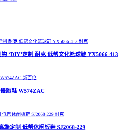
耐克
倒勾 乔一倒钩 ‘DIY’定制 耐克 低帮文化篮球鞋 YX5066-413
新百伦
动慢跑鞋 W574ZAC
耐克
高端定制 低帮休闲板鞋 SJ2068-229